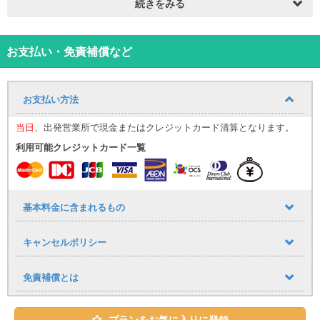
乗り場10番「ユウ・アイレンタカー」の看板の前でお待ち頂けまし
続きをみる
たら、順次到着する送迎バスで、ご案内致します。(約20分間隔)
レンタカー返却後も、店舗より空港へご送迎致します。返却時間
は、出発フライト120分前を目安に、空港店へご返却をお願い致し
お支払い・免責補償など
ます。
・到着便記載無しの場合は、直接来店での対応になります。
・送迎時間は8:30～18:45となっております。※那覇空港行最終送迎
お支払い方法
時間18時45分
・国際通り店は、全ての送迎サービスはありません。
当日
、出発営業所で現金またはクレジットカード清算となります。
店舗到着後は、運転免許証の確認と予約内容確認とお支払いがあり
ます。
利用可能クレジットカード一覧
お支払いは、現金またはクレジット支払いができます。
予約内容確認後、貸渡証を受け取り、車両貸渡になります。
【ペット同乗(ゲージ利用)不可】
弊社レンタカーをご利用の際は、愛犬・愛猫等の動物との同乗一切
基本料金に含まれるもの
禁止いたします。
もし同乗が発覚した場合は、違約金5万円を徴収いたしますので、お
キャンセルポリシー
願い申し上げます。
免責補償とは
プランをお気に入りに登録