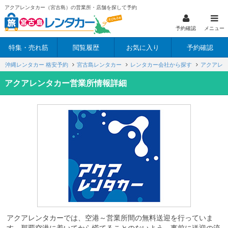
アクアレンタカー（宮古島）の営業所・店舗を探して予約
予約確認
メニュー
特集・売れ筋
閲覧履歴
お気に入り
予約確認
沖縄レンタカー 格安予約
宮古島レンタカー
レンタカー会社から探す
アクアレ
アクアレンタカー営業所情報詳細
アクアレンタカーでは、空港～営業所間の無料送迎を行っていま
す。那覇空港に着いてから慌てることのないよう、事前に送迎の流