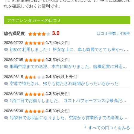
れを確認しておくと便利です。
アクアレンタカーへの口コミ
3.9
口コミ件数：416件
総合満足度
4.7
2026/07/22
[40代女性]
初めて利用しました！ 格安な上に、車も綺麗でとても良かったです。 また利用したいです！
4.3
2026/07/05
[50代女性]
那覇空港までの送迎、本当に助かりました。臨機応変に対応していただき、受け渡しもスムーズです。事前にネットで支払いが良いと思いました。
2.4
2026/06/15
[60代以上男性]
空港で待たされ、帰りも待たされ時間がもったいなかった
4.3
2026/06/09
[50代男性]
1泊二日でお借りしました。 コストパフォーマンスは最高だと思います。 電話の対応、接客、丁寧です。 中古車と言う事ですが、ナビはスマフォで問題なく、馬力も問題ありません...
4.6
2026/05/30
[30代女性]
1泊2日でお世話になりました。空港から営業所までの送迎も電話で丁寧に案内して頂き、安心感がありました。 価格もリーズナブルでありがたいです。また沖縄に来た際には利用した...
すべての口コミをみる