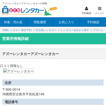
アズーレンタカーアズーレンタカーの情報
予約確認
メニュー
特集・売れ筋
閲覧履歴
お気に入り
予約確認
沖縄レンタカー 格安予約
宮古島レンタカー
レンタカー会社から探す
アズーレ
営業所情報詳細
アズーレンタカーアズーレンタカー
口コミ情報なし
住所
〒906-0014
沖縄県宮古島市平良松原145
電話番号