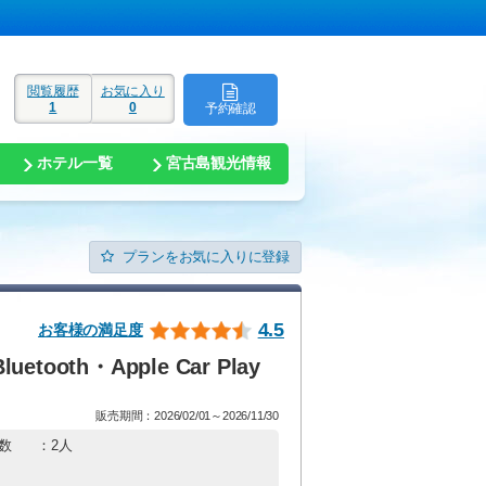
閲覧履歴
お気に入り
1
0
予約確認
ド
ホテル一覧
宮古島観光情報
プランをお気に入りに登録
4.5
お客様の満足度
ooth・Apple Car Play
販売期間：2026/02/01～2026/11/30
数
：2人