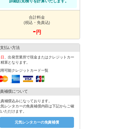
詳細お見積りを計算いたします。
ざいます。予めご了承ください。
ます。
合計料金
(税込・免責込)
-
円
支払い方法
当日
、出発営業所で現金またはクレジットカー
ド精算となります。
利用可能クレジットカード一覧
責補償について
す。
免責補償込みになっております。
元気レンタカーの免責補償内容は下記からご確
認いただけます。
元気レンタカーの免責補償