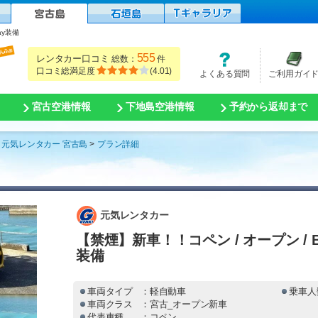
lay装備
555
レンタカー口コミ
総数：
件
口コミ総満足度
(
4.01
)
よくある質問
ご利用ガイ
宮古空港情報
下地島空港情報
予約から返却まで
元気レンタカー 宮古島
プラン詳細
元気レンタカー
【禁煙】新車！！コペン / オープン / Bluet
装備
車両タイプ
：軽自動車
乗車人
車両クラス
：宮古_オープン新車
代表車種
：コペン,