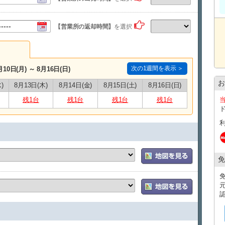
■空港送迎をご利用のお客様へ
【ご予約時に必ず便名をご記入ください】
送迎をご利用の場合は、空港にてお待ちいただく場合がご
【営業所の返却時間】
を選択
前日にショートメッセージにて送迎の詳細をご連絡致し
■ペット不可
■車両費に以下の車両保険が含まれております。
・対人補償/無制限/自動車損害賠償責任保険を含む
・対物補償/無制限/１事故につき限度額 無制限
次の1週間を表示 ＞
月10日(月) ～ 8月16日(日)
(免責 50,000円)
お
・車両補償/時価額/１事故につき限度額 無制限
)
8月13日(木)
8月14日(金)
8月15日(土)
8月16日(日)
(免責 50,000円)
残1台
残1台
残1台
残1台
・人身傷害補償/3,000万円/１名につき3,000万円迄
(但しレンタカー乗務中のみ)
⇒免責補償、加入済プランの為
免責額の支払いは免除(自己負担なし)となります。
※損害車両の休業補償は含まれておりません。
▼▼▼ 万が一の事故に備え ▼▼▼
・NOC補償
免
車両損害による休業補償の費用を免除 2,200円 / 日
※店舗でご加入頂く場合は、料金が異なる場合がございま
また、補償料金は予告なく変更になる場合がございます。
【 NOC補償(ﾉﾝｵﾍﾟﾚｰｼｮﾝﾁｬｰｼﾞ)とは？！ 】
お客様による事故、故障、車両の損傷・汚損により
車両損害が発生した場合、