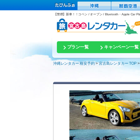
【禁煙】新車！！コペン / オープン / Bluetooth・Apple Car P
プラン一覧
キャンペーン一覧
沖縄レンタカー 格安予約
宮古島レンタカー TOP