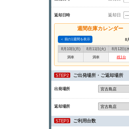
返却日
返却日時
週間在庫カレンダー
＜ 前の1週間を表示
8
8月10日(月)
8月11日(火)
8月12日(水
満車
満車
残1台
STEP2
ご出発場所・ご返却場所
出発場所
返却場所
STEP3
ご利用台数