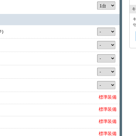
休業補償の一部として、修理期間の程度に関わらず
代金をご負担いただきます。
キ
▲自走し、店舗へ返却された場合 / 150,000円
▲店舗へ返却できなかった場合 / 300,000円
※過度な車両の汚損・臭気(喫煙を含む他)は、
上記の、NOC補償に加入されていても
ジ）
休業補償をご負担いただきます。
標準装備
標準装備
標準装備
標準装備