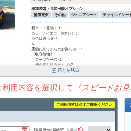
標準装備・追加可能オプション
補償充実
その他
ジュニアシート
チャイルドシー
新車！！登場！！
カラー / イエローorオレンジ
※色は選べませ
店舗に来てからのお楽しみ！！
【収容荷物】
スーツケース×1
機内持ち込みサイズ×2
続きを
※オープン時はスーツケース収納不可となります。
お持ちいただく荷物量にはお気を付けください。
□宮古空港無料送迎あり
ご利用内容を選択して
『スピードお見
□下地島空港・クルーズ船送迎(有料)
オプションからお選びください。
□カーナビ標準装
ご利用内容は必ずご確認ください
Bluetooth・Apple Car Play装備
------------------------------------------------------------
【お読みになりご理解の程よろしくお願い致します】
■受付、返却は9:00-17:30の間に、ご来店頂けるご予約が
時間外での受付、返却は時間外手数料として別途料金が
【営業所の出発時間】
を選択