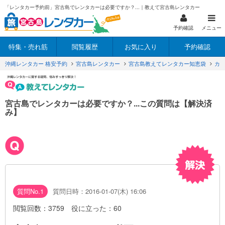
「レンタカー予約前」宮古島でレンタカーは必要ですか？...｜教えて宮古島レンタカー
予約確認
メニュー
特集・売れ筋
閲覧履歴
お気に入り
予約確認
沖縄レンタカー 格安予約
宮古島レンタカー
宮古島教えてレンタカー知恵袋
カ
宮古島でレンタカーは必要ですか？...この質問は【解決済
み】
質問No.1
質問日時：2016-01-07(木) 16:06
閲覧回数：
3759
役に立った：
60