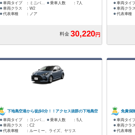
港店ワゴンカー(W2クラス)免責保険込プラン [ミニ
港店の 
車両タイプ
：ミニバン・ワゴン
乗車人数
：7人
車両タイ
車両クラス
：W2
車両クラ
バン・ワゴン]
ラン [ミニバ
代表車種
：ノア
代表車種
30,220
料金
円
ユウ・アイレンタカー
お客様の満足度
込みになっておりま
車両タイプ
車両クラス


快適人数
下地島空港から徒歩0分！！アクセス抜群の下地島空
免責保
港店 コンパクトカー(C2クラス)免責保険込プラン
ラス)プ
車両タイプ
：コンパクト
乗車人数
：5人
車両タイ
このプランには以下のオプションが全て基本料金に含ま
車両クラス
：C2
車両クラ
[コンパクト]
代表車種
：ルーミー、ライズ、ヤリス
代表車種
基本料金
（免責補償・税