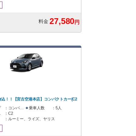
り
27,580
料金
円
険込！！【宮古空港本店】コンパクトカー(C2
プラン [コンパクト]
プ
：コンパクト
乗車人数
：5人
ス
：C2
：ルーミー、ライズ、ヤリス
り