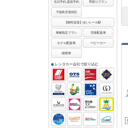
当日予約,直前予約
早割りプラン
下地島空港対応
【無料送迎】ゆいレール駅
車種指定プラン
空港配返車
ホテル配返車
ベビーカー
喫煙車
レンタカー会社で絞り込む