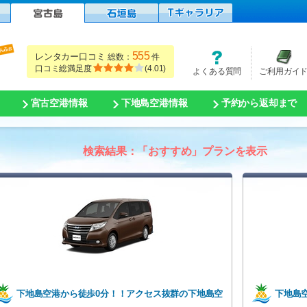
555
レンタカー口コミ
総数：
件
口コミ総満足度
(
4.01
)
よくある質問
ご利用ガイ
宮古空港情報
下地島空港情報
予約から返却まで
検索結果：「おすすめ」プランを表示
下地島空港から徒歩0分！！アクセス抜群の下地島空
下地島