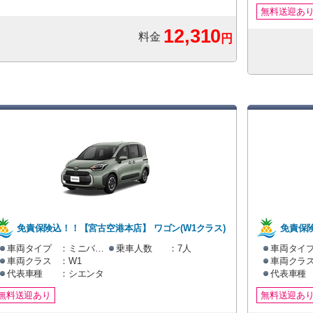
無料送迎あ
12,310
料金
円
詳細・お見積りへ
免責保険込！！【宮古空港本店】 ワゴン(W1クラス)
免責保
プラン [ミニバン・ワゴン]
クラス)
車両タイプ
：ミニバン・ワゴン
乗車人数
：7人
車両タイ
車両クラス
：W1
車両クラ
代表車種
：シエンタ
代表車種
無料送迎あり
無料送迎あ