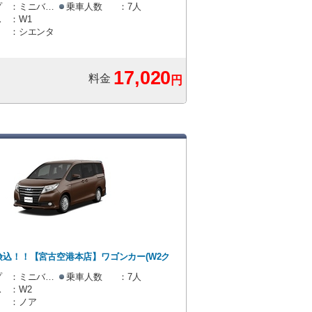
コンパクトミニバンクラス(W1)免責保険込プ
プ
：ミニバン・ワゴン
乗車人数
：7人
ス
：W1
ン・ワゴン]
：シエンタ
17,020
料金
円
4.50
険込！！【宮古空港本店】ワゴンカー(W2ク
ラン [ミニバン・ワゴン]
プ
：ミニバン・ワゴン
乗車人数
：7人
れています。
ス
：W2
：ノア
込み）