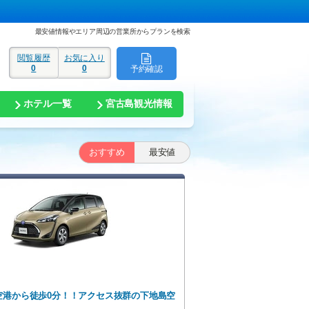
最安値情報やエリア周辺の営業所からプランを検索
閲覧履歴
お気に入り
0
0
予約確認
ド
ホテル一覧
宮古島観光情報
おすすめ
最安値
空港から徒歩0分！！アクセス抜群の下地島空