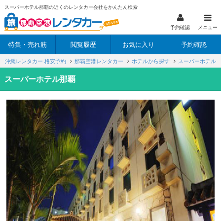
スーパーホテル那覇の近くのレンタカー会社をかんたん検索
予約確認
メニュー
特集・売れ筋
閲覧履歴
お気に入り
予約確認
沖縄レンタカー 格安予約
那覇空港レンタカー
ホテルから探す
スーパーホテル
スーパーホテル那覇