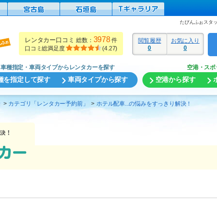
たびんふぉスタ
3978
レンタカー口コミ
総数：
件
閲覧履歴
お気に入り
0
0
口コミ総満足度
(
4.27
)
車種指定・車両タイプからレンタカーを探す
空港・スポ
種を指定して探す
車両タイプから探す
空港から探す
袋
カテゴリ「レンタカー予約前」
ホテル配車...の悩みをすっきり解決！