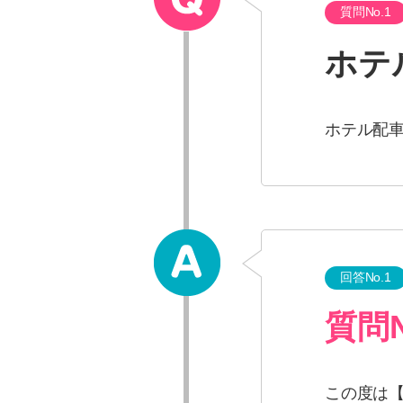
質問No.1
ホテ
ホテル配
回答No.1
質問N
この度は