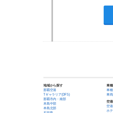
地域から探す
車種
那覇空港
車種
Tギャラリア(DFS)
車両
那覇市内・南部
空港
本島中部
空港
本島北部
ホテ
石垣島