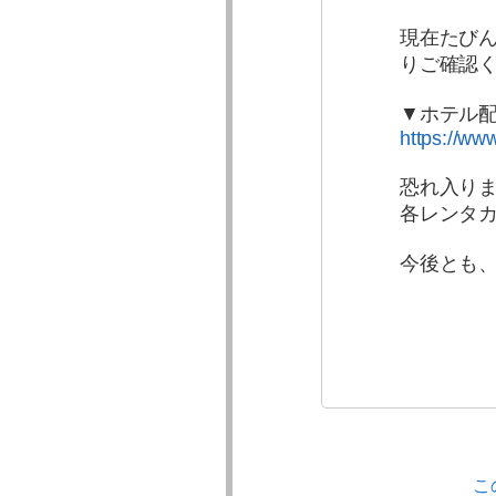
現在たび
りご確認
▼ホテル
https://ww
恐れ入り
各レンタ
今後とも
こ