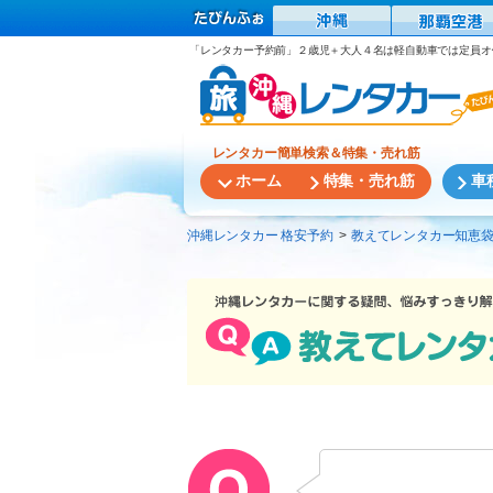
「レンタカー予約前」２歳児＋大人４名は軽自動車では定員オー
レンタカー簡単検索＆特集・売れ筋
ホーム
特集・売れ筋
車
沖縄レンタカー 格安予約
教えてレンタカー知恵