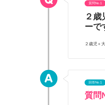
質問No.1
２歳
ーで
２歳児＋
回答No.1
質問N