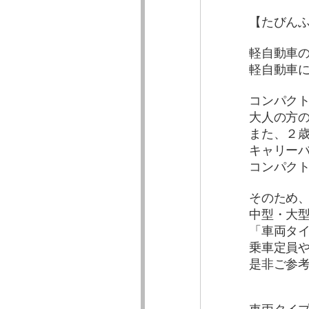
【たびん
軽自動車
軽自動車
コンパク
大人の方
また、２
キャリー
コンパク
そのため
中型・大
「車両タ
乗車定員
是非ご参