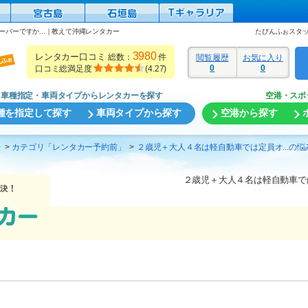
バーですか...｜教えて沖縄レンタカー
たびんふぉスタ
3980
レンタカー口コミ
総数：
件
閲覧履歴
お気に入り
0
0
口コミ総満足度
(
4.27
)
車種指定・車両タイプからレンタカーを探す
空港・スポ
種を指定して探す
車両タイプから探す
空港から探す
袋
カテゴリ「レンタカー予約前」
２歳児＋大人４名は軽自動車では定員オ...の
２歳児＋大人４名は軽自動車では