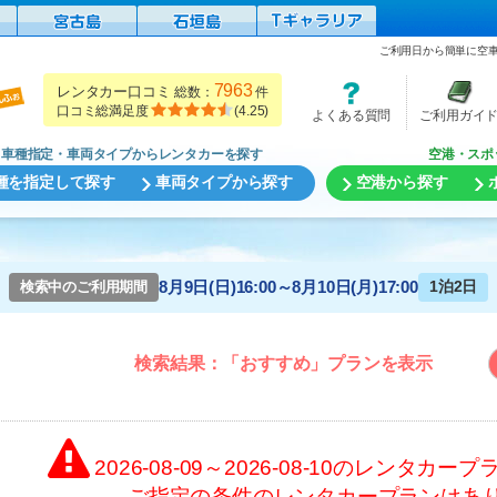
ご利用日から簡単に空
7963
レンタカー口コミ
総数：
件
口コミ総満足度
(
4.25
)
よくある質問
ご利用ガイ
車種指定・車両タイプからレンタカーを探す
空港・スポ
種を指定して探す
車両タイプから探す
空港から探す
8月9日(日)16:00～8月10日(月)17:00
1泊2日
検索中のご利用期間
検索結果：「おすすめ」プランを表示
2026-08-09～2026-08-10
のレンタカープ
ご指定の条件のレンタカープランはあ