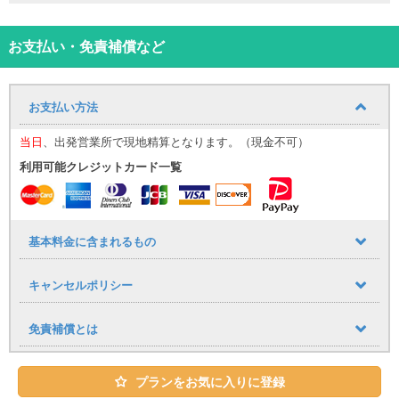
カップルや友人同士など、少人数での沖縄旅行を特別な体験にして
くれる最適な車です。
※色の指定はできかねますのでご了承ください。
お支払い・免責補償など
⸻
【那覇空港送迎について（無料）】
お迎え場所についてはこち
ら！
お支払い方法
那覇空港までの送迎サービスを追加料金なしでご利用いただけま
す。
当日
、出発営業所で現地精算となります。（現金不可）
■ 運行時間
利用可能クレジットカード一覧
9:30〜17:30（1時間おきに運行）
到着時間に応じて、最寄りの送迎便にてご案内いたします。
（例：９：００までに那覇空港に到着→９：３０発の送迎便）
空港への送りは１７：００発が最終便となりますので、予めご了承
下さい。
基本料金に含まれるもの
■ 乗車場所
那覇空港「14番 レンタカー送迎車乗り場」
キャンセルポリシー
⸻
【公式LINE登録のお願い】
当日のご案内は公式LINEを使用いたします。
免責補償とは
・LINE ID：@661gpual
・LINEリンク：https://lin.ee/lcfZd4o
プランをお気に入りに登録
公式LINE登録の際に下記情報をメッセージでお送りください。
・お名前（フルネーム） ・レンタル日時