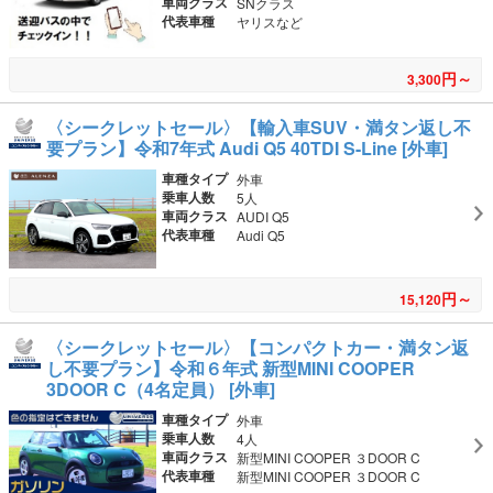
車両クラス
SNクラス
代表車種
ヤリスなど
円～
3,300
〈シークレットセール〉【輸入車SUV・満タン返し不
要プラン】令和7年式 Audi Q5 40TDI S-Line [外車]
車種タイプ
外車
乗車人数
5人
車両クラス
AUDI Q5
代表車種
Audi Q5
円～
15,120
〈シークレットセール〉【コンパクトカー・満タン返
し不要プラン】令和６年式 新型MINI COOPER
3DOOR C（4名定員） [外車]
車種タイプ
外車
乗車人数
4人
車両クラス
新型MINI COOPER ３DOOR C
代表車種
新型MINI COOPER ３DOOR C