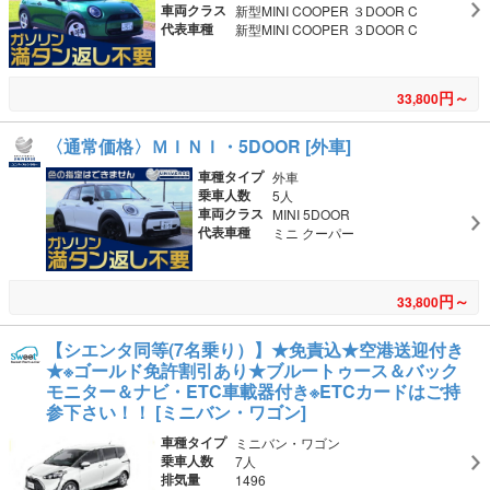
車両クラス
新型MINI COOPER ３DOOR C
代表車種
新型MINI COOPER ３DOOR C
円～
33,800
〈通常価格〉ＭＩＮＩ・5DOOR [外車]
車種タイプ
外車
乗車人数
5人
車両クラス
MINI 5DOOR
代表車種
ミニ クーパー
円～
33,800
【シエンタ同等(7名乗り）】★免責込★空港送迎付き
★※ゴールド免許割引あり★ブルートゥース＆バック
モニター＆ナビ・ETC車載器付き※ETCカードはご持
参下さい！！ [ミニバン・ワゴン]
車種タイプ
ミニバン・ワゴン
乗車人数
7人
排気量
1496