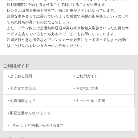
短1時間前に予約を済ませることで利用することが出来ます。
レンタル出来る車種も豊富で、特に新車がメインになっています。
綺麗な車をまるで試乗しているような感覚で沖縄の街を巡るというのはと
ても気持ちの良いものになるでしょう。
また、プラン内には空港無料送迎や美ら海水族館入場券といったお得なサ
ービスを含んでいるものもあるので、とてもお得になっています。
沖縄旅行や急な出張などでレンタカーが必要になって困ってしまった際に
は、たびんふぉレンタカーにお任せください。
ご利用ガイド
よくある質問
ご利用ガイド
予約までの流れ
お支払い方法
免責補償とは？
キャンセル・変更
那覇空港から借りるまで
Tギャラリア沖縄から借りるまで