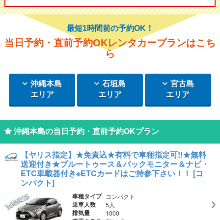
最短1時間前の予約OK！
当日予約・直前予約OKレンタカープランはこち
ら
沖縄本島
石垣島
宮古島
エリア
エリア
エリア
沖縄本島の当日予約・直前予約OKプラン
【ヤリス指定】★免責込★有料で車種指定可!!★無料
送迎付き★ブルートゥース＆バックモニター＆ナビ・
ETC車載器付き※ETCカードはご持参下さい！！ [コ
ンパクト]
車種タイプ
コンパクト
乗車人数
5人
排気量
1000