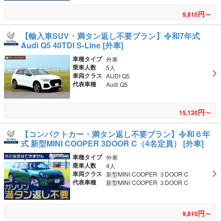
円～
9,810
【輸入車SUV・満タン返し不要プラン】令和7年式
Audi Q5 40TDI S-Line [外車]
車種タイプ
外車
乗車人数
5人
車両クラス
AUDI Q5
代表車種
Audi Q5
円～
15,120
【コンパクトカー・満タン返し不要プラン】令和６年
式 新型MINI COOPER 3DOOR C（4名定員） [外車]
車種タイプ
外車
乗車人数
4人
車両クラス
新型MINI COOPER ３DOOR C
代表車種
新型MINI COOPER ３DOOR C
円～
9,810