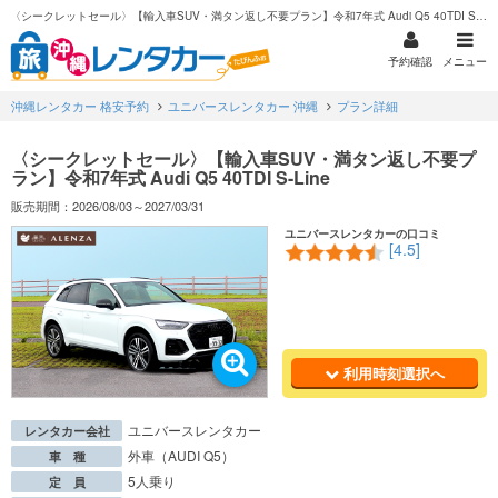
〈シークレットセール〉【輸入車SUV・満タン返し不要プラン】令和7年式 Audi Q5 40TDI S-Line
予約確認
メニュー
沖縄レンタカー 格安予約
ユニバースレンタカー 沖縄
プラン詳細
〈シークレットセール〉【輸入車SUV・満タン返し不要プ
ラン】令和7年式 Audi Q5 40TDI S-Line
販売期間：2026/08/03～2027/03/31
ユニバースレンタカーの口コミ
[4.5]
利用時刻選択へ
ユニバースレンタカー
レンタカー会社
外車（AUDI Q5）
車 種
5人乗り
定 員