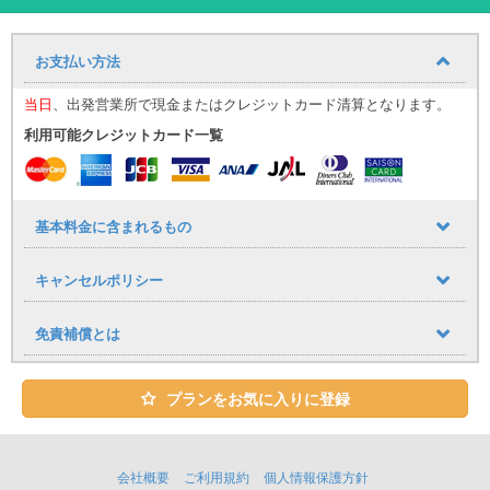
☆令和7年式☆★AudiのプレミアムSUVが登場！洗練されたおしゃれ
なエクステリアと余裕のある室内空間はエレガントな沖縄旅行を演
出します★
お支払い方法
※色の指定はできません。
当日
、出発営業所で現金またはクレジットカード清算となります。
AudiのプレミアムSUV Q5
40 TDI S-Line
がユニバースレンタカー
利用可能クレジットカード一覧
に新登場です！
洗練されたおしゃれなエクステリアは沖縄旅行をさらに特別な体験
へ導いてくれるでしょう
基本料金に含まれるもの
室内空間も余裕があり、ご家族やグループでのご旅行でも活躍しま
キャンセルポリシー
す
Audiの先進装備で安心のドライブをご体感いただけます
免責補償とは
この機会にいつもよりも贅沢な沖縄旅行のパートナーとしていかが
でしょうか
プランをお気に入りに登録
ALENZAキャンペーン対象車両
キャンペーン詳細はこちら
※2台保有中、2台ともALENZAキャンペーン対象車両です
（2026/6/22現在）
会社概要
ご利用規約
個人情報保護方針
※パンク等の事故により、予告なくキャンペーン対象外となる可能性