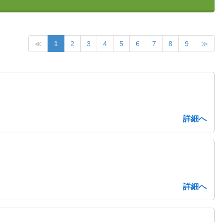
≪
1
2
3
4
5
6
7
8
9
≫
詳細へ
詳細へ