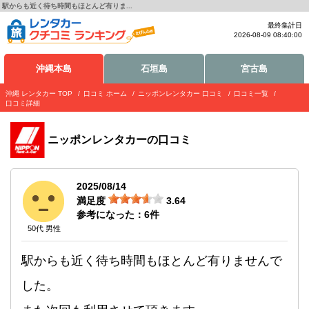
駅からも近く待ち時間もほとんど有りま...
最終集計日
2026-08-09 08:40:00
沖縄本島
石垣島
宮古島
沖縄 レンタカー TOP
口コミ ホーム
ニッポンレンタカー 口コミ
口コミ一覧
口コミ詳細
ニッポンレンタカー
の口コミ
2025/08/14
満足度
3.64
参考になった：
6
件
50代 男性
駅からも近く待ち時間もほとんど有りませんで
した。