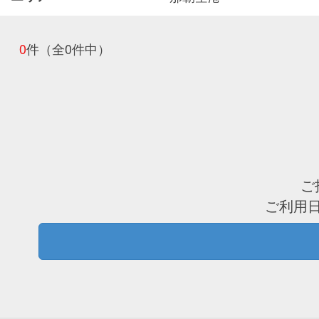
0
件
（全0件中）
ご
ご利用