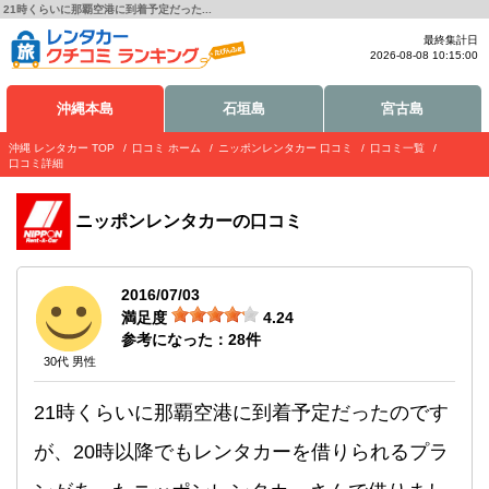
21時くらいに那覇空港に到着予定だった...
最終集計日
2026-08-08 10:15:00
沖縄本島
石垣島
宮古島
沖縄 レンタカー TOP
口コミ ホーム
ニッポンレンタカー 口コミ
口コミ一覧
口コミ詳細
ニッポンレンタカー
の口コミ
2016/07/03
満足度
4.24
参考になった：
28
件
30代 男性
21時くらいに那覇空港に到着予定だったのです
が、20時以降でもレンタカーを借りられるプラ