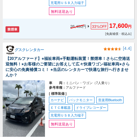
充電用ＵＳＢ入力端子
無料送迎あり
17,600
26,400円
33%
OFF
円
禁煙車
[免責補償・税込み]
[4.4]
グスクレンタカー
【20アルファード】⭐︎福祉車両⭐︎手動運転装置！禁煙車！さらに空港送
迎無料！⭐︎お客様のご要望にお答えして広々快適ワゴン福祉車両⭐︎さら
に安心の免責補償コミ！ ⭐︎当店のレンタカーで快適な旅行へ行きませ
んか？
ミニバン・ワゴン（7人乗り）
車 両：
アルファード
参考車種：
[ 標準装備 ]
カーナビ
バックモニター
音楽用Bluetooth
ＥＴＣ車載器
ドライブレコーダー
充電用ＵＳＢ入力端子
無料送迎あり