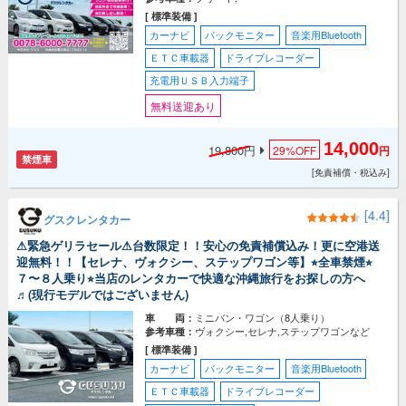
[ 標準装備 ]
カーナビ
バックモニター
音楽用Bluetooth
ＥＴＣ車載器
ドライブレコーダー
充電用ＵＳＢ入力端子
無料送迎あり
14,000
19,800円
29%
OFF
円
禁煙車
[免責補償・税込み]
[4.4]
グスクレンタカー
⚠︎緊急ゲリラセール⚠︎台数限定！！安心の免責補償込み！更に空港送
迎無料！！【セレナ、ヴォクシー、ステップワゴン等】⭐︎全車禁煙⭐︎
７〜８人乗り⭐︎当店のレンタカーで快適な沖縄旅行をお探しの方へ
♬(現行モデルではございません)
ミニバン・ワゴン（8人乗り）
車 両：
ヴォクシー,セレナ,ステップワゴンなど
参考車種：
[ 標準装備 ]
カーナビ
バックモニター
音楽用Bluetooth
ＥＴＣ車載器
ドライブレコーダー