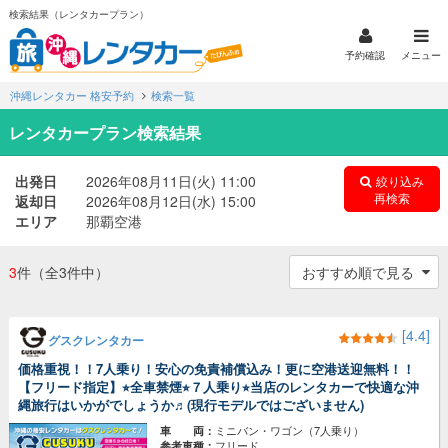
検索結果（レンタカープラン）
予約確認
メニュー
沖縄レンタカー 格安予約
検索一覧
レンタカープラン検索結果
出発日
2026年08月11日(火) 11:00
絞り込み
再検索
返却日
2026年08月12日(水) 15:00
エリア
那覇空港
3
件
（全3件中）
[4.4]
グスクレンタカー
価格重視！！7人乗り！安心の免責補償込み！更に空港送迎無料！！
【フリード指定】⭐︎全車禁煙⭐︎７人乗り⭐︎当店のレンタカーで快適な沖
縄旅行はいかがでしょうか♬(現行モデルではございません)
ミニバン・ワゴン（7人乗り）
車 両：
フリード,
参考車種：