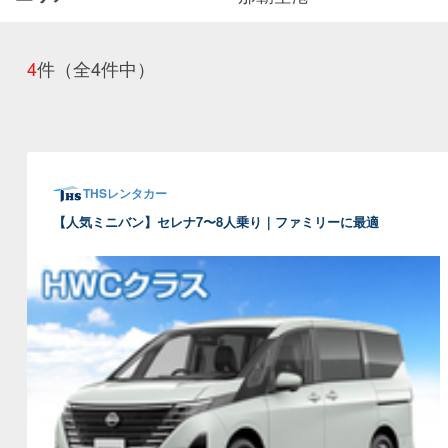
4
件
（全4件中）
THSレンタカー
【人気ミニバン】セレナ7〜8人乗り｜ファミリーに最適