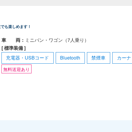
数でも楽しめます！
車 両：
ミニバン・ワゴン（7人乗り）
[ 標準装備 ]
充電器・USBコード
Bluetooth
禁煙車
カーナ
無料送迎あり