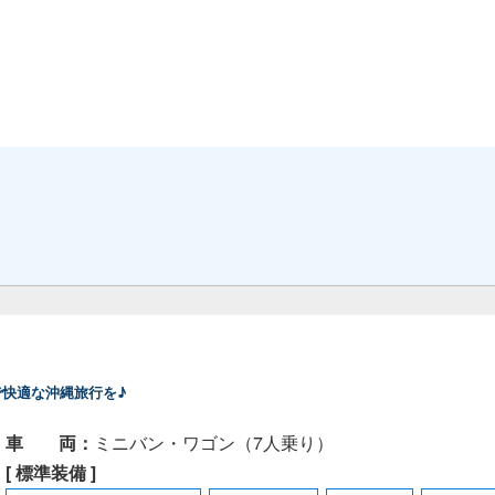
快適な沖縄旅行を♪
車 両：
ミニバン・ワゴン（7人乗り）
[ 標準装備 ]