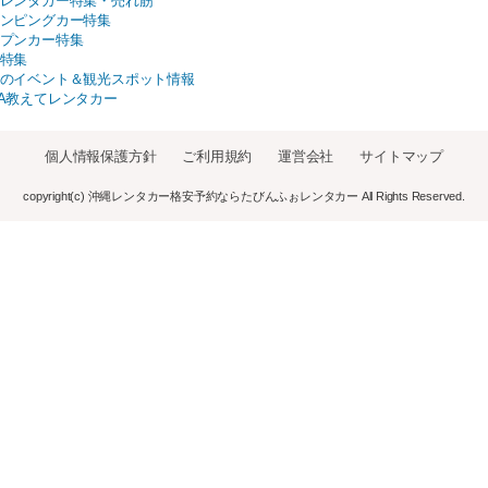
レンタカー特集・売れ筋
ンピングカー特集
プンカー特集
特集
のイベント＆観光スポット情報
A教えてレンタカー
個人情報保護方針
ご利用規約
運営会社
サイトマップ
copyright(c) 沖縄レンタカー格安予約ならたびんふぉレンタカー All Rights Reserved.