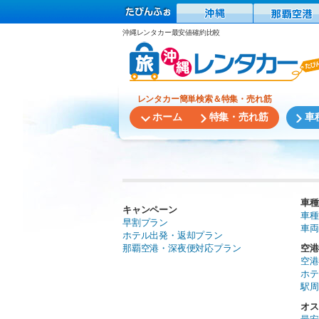
沖縄レンタカー最安値確約比較
レンタカー簡単検索＆特集・売れ筋
ホーム
特集・売れ筋
車
車種
キャンペーン
車種
早割プラン
車両
ホテル出発・返却プラン
那覇空港・深夜便対応プラン
空港
空港
ホテ
駅周
オス