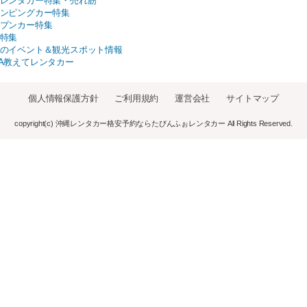
レンタカー特集・売れ筋
ンピングカー特集
プンカー特集
特集
のイベント＆観光スポット情報
A教えてレンタカー
個人情報保護方針
ご利用規約
運営会社
サイトマップ
copyright(c) 沖縄レンタカー格安予約ならたびんふぉレンタカー All Rights Reserved.