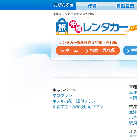
沖縄レンタカー最安値確約比較
レンタカー簡単検索＆特集・売れ筋
ホーム
特集・売れ筋
車
車種
キャンペーン
車種
早割プラン
車両
ホテル出発・返却プラン
那覇空港・深夜便対応プラン
空港
空港
ホテ
駅周
オス