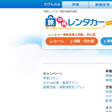
沖縄レンタカー最安値確約比較
レンタカー簡単検索＆特集・売れ筋
ホーム
特集・売れ筋
車
車種
キャンペーン
車種
早割プラン
車両
ホテル出発・返却プラン
那覇空港・深夜便対応プラン
空港
空港
ホテ
駅周
オス