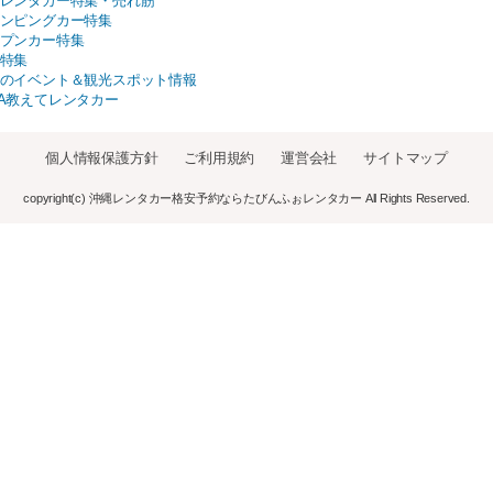
レンタカー特集・売れ筋
ンピングカー特集
プンカー特集
特集
のイベント＆観光スポット情報
A教えてレンタカー
個人情報保護方針
ご利用規約
運営会社
サイトマップ
copyright(c) 沖縄レンタカー格安予約ならたびんふぉレンタカー All Rights Reserved.