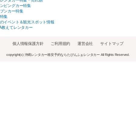
レンタカー特集・売れ筋
ンピングカー特集
プンカー特集
特集
のイベント＆観光スポット情報
A教えてレンタカー
個人情報保護方針
ご利用規約
運営会社
サイトマップ
copyright(c) 沖縄レンタカー格安予約ならたびんふぉレンタカー All Rights Reserved.