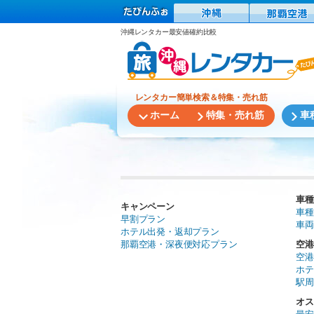
沖縄レンタカー最安値確約比較
レンタカー簡単検索＆特集・売れ筋
ホーム
特集・売れ筋
車
車種
キャンペーン
車種
早割プラン
車両
ホテル出発・返却プラン
那覇空港・深夜便対応プラン
空港
空港
ホテ
駅周
オス