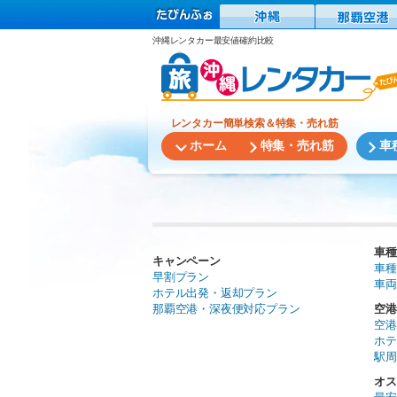
沖縄レンタカー最安値確約比較
レンタカー簡単検索＆特集・売れ筋
ホーム
特集・売れ筋
車
車種
キャンペーン
車種
早割プラン
車両
ホテル出発・返却プラン
那覇空港・深夜便対応プラン
空港
空港
ホテ
駅周
オス