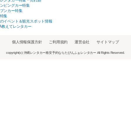
レンタカー特集・売れ筋
ンピングカー特集
プンカー特集
特集
のイベント＆観光スポット情報
A教えてレンタカー
個人情報保護方針
ご利用規約
運営会社
サイトマップ
copyright(c) 沖縄レンタカー格安予約ならたびんふぉレンタカー All Rights Reserved.