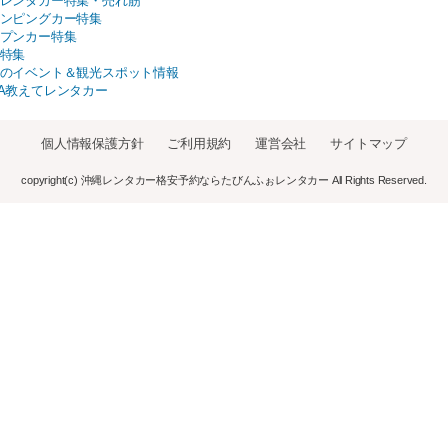
レンタカー特集・売れ筋
ンピングカー特集
プンカー特集
特集
のイベント＆観光スポット情報
A教えてレンタカー
個人情報保護方針
ご利用規約
運営会社
サイトマップ
copyright(c) 沖縄レンタカー格安予約ならたびんふぉレンタカー All Rights Reserved.