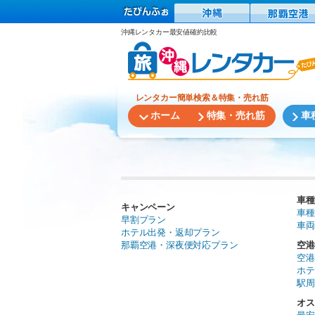
沖縄レンタカー最安値確約比較
レンタカー簡単検索＆特集・売れ筋
ホーム
特集・売れ筋
車
車種
キャンペーン
車種
早割プラン
車両
ホテル出発・返却プラン
那覇空港・深夜便対応プラン
空港
空港
ホテ
駅周
オス