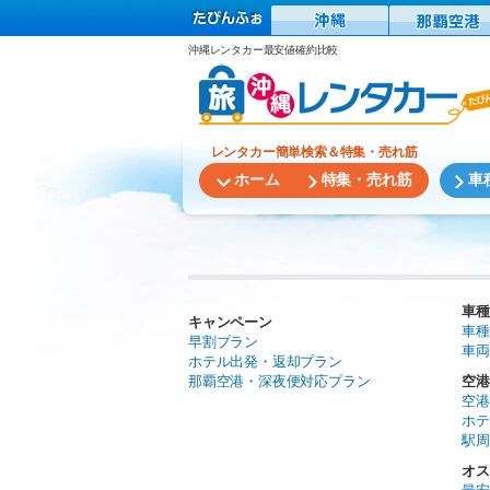
沖縄レンタカー最安値確約比較
レンタカー簡単検索＆特集・売れ筋
ホーム
特集・売れ筋
車
車種
キャンペーン
車種
早割プラン
車両
ホテル出発・返却プラン
那覇空港・深夜便対応プラン
空港
空港
ホテ
駅周
オス