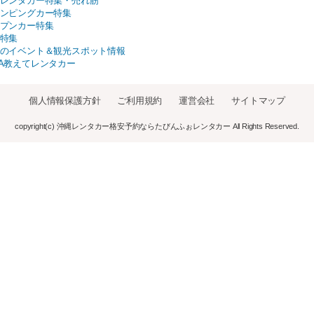
レンタカー特集・売れ筋
ンピングカー特集
プンカー特集
特集
のイベント＆観光スポット情報
A教えてレンタカー
個人情報保護方針
ご利用規約
運営会社
サイトマップ
copyright(c) 沖縄レンタカー格安予約ならたびんふぉレンタカー All Rights Reserved.