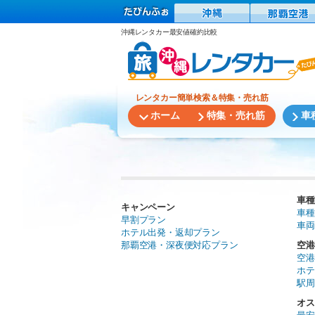
沖縄レンタカー最安値確約比較
レンタカー簡単検索＆特集・売れ筋
ホーム
特集・売れ筋
車
車種
キャンペーン
車種
早割プラン
車両
ホテル出発・返却プラン
那覇空港・深夜便対応プラン
空港
空港
ホテ
駅周
オス