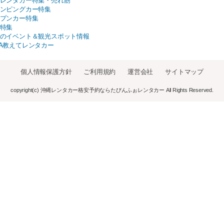
レンタカー特集・売れ筋
ンピングカー特集
プンカー特集
特集
のイベント＆観光スポット情報
A教えてレンタカー
個人情報保護方針
ご利用規約
運営会社
サイトマップ
copyright(c) 沖縄レンタカー格安予約ならたびんふぉレンタカー All Rights Reserved.