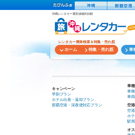
沖縄レンタカー最安値確約比較
レンタカー簡単検索＆特集・売れ筋
ホーム
特集・売れ筋
車
車種
キャンペーン
車種
早割プラン
車両
ホテル出発・返却プラン
那覇空港・深夜便対応プラン
空港
空港
ホテ
駅周
オス