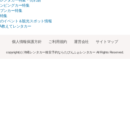
レンタカー特集・売れ筋
ンピングカー特集
プンカー特集
特集
のイベント＆観光スポット情報
A教えてレンタカー
個人情報保護方針
ご利用規約
運営会社
サイトマップ
copyright(c) 沖縄レンタカー格安予約ならたびんふぉレンタカー All Rights Reserved.