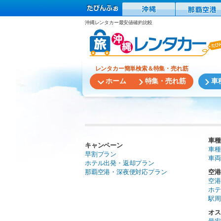
沖縄レンタカー最安値確約比較
レンタカー簡単検索＆特集・売れ筋
ホーム
特集・売れ筋
車
車種
キャンペーン
車種
早割プラン
車両
ホテル出発・返却プラン
那覇空港・深夜便対応プラン
空港
空港
ホテ
駅周
オス