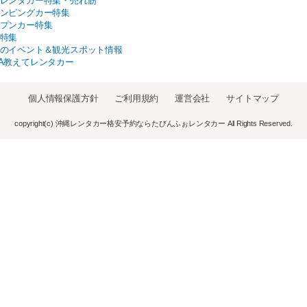
レンタカー特集・売れ筋
ンピングカー特集
プンカー特集
特集
のイベント＆観光スポット情報
A教えてレンタカー
個人情報保護方針
ご利用規約
運営会社
サイトマップ
copyright(c) 沖縄レンタカー格安予約ならたびんふぉレンタカー All Rights Reserved.