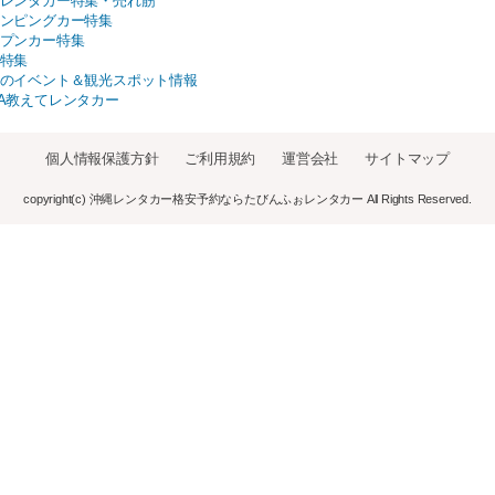
レンタカー特集・売れ筋
ンピングカー特集
プンカー特集
特集
のイベント＆観光スポット情報
A教えてレンタカー
個人情報保護方針
ご利用規約
運営会社
サイトマップ
copyright(c) 沖縄レンタカー格安予約ならたびんふぉレンタカー All Rights Reserved.