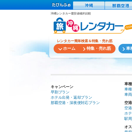
沖縄レンタカー最安値確約比較
レンタカー簡単検索＆特集・売れ筋
ホーム
特集・売れ筋
車
車種
キャンペーン
車種
早割プラン
車両
ホテル出発・返却プラン
那覇空港・深夜便対応プラン
空港
空港
ホテ
駅周
オス