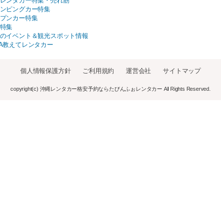
レンタカー特集・売れ筋
ンピングカー特集
プンカー特集
特集
のイベント＆観光スポット情報
A教えてレンタカー
個人情報保護方針
ご利用規約
運営会社
サイトマップ
copyright(c) 沖縄レンタカー格安予約ならたびんふぉレンタカー All Rights Reserved.