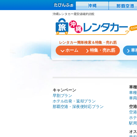
沖縄レンタカー最安値確約比較
レンタカー簡単検索＆特集・売れ筋
ホーム
特集・売れ筋
車
車種
キャンペーン
車種
早割プラン
車両
ホテル出発・返却プラン
那覇空港・深夜便対応プラン
空港
空港
ホテ
駅周
オス