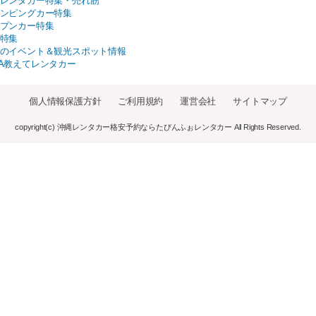
レンタカー特集・売れ筋
ンピングカー特集
プンカー特集
特集
のイベント＆観光スポット情報
A教えてレンタカー
個人情報保護方針
ご利用規約
運営会社
サイトマップ
copyright(c) 沖縄レンタカー格安予約ならたびんふぉレンタカー All Rights Reserved.