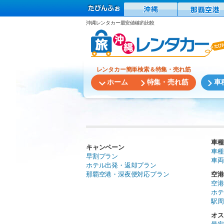
沖縄レンタカー最安値確約比較
レンタカー簡単検索＆特集・売れ筋
ホーム
特集・売れ筋
車
車種
キャンペーン
車種
早割プラン
車両
ホテル出発・返却プラン
那覇空港・深夜便対応プラン
空港
空港
ホテ
駅周
オス