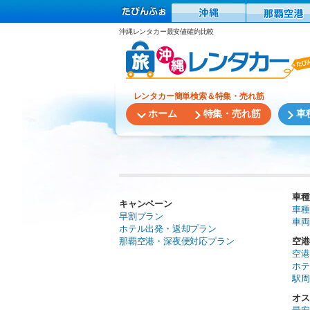
沖縄レンタカー最安値確約比較
レンタカー簡単検索＆特集・売れ筋
ホーム
特集・売れ筋
車
車種
キャンペーン
車種
早割プラン
車両
ホテル出発・返却プラン
那覇空港・深夜便対応プラン
空港
空港
ホテ
駅周
オス