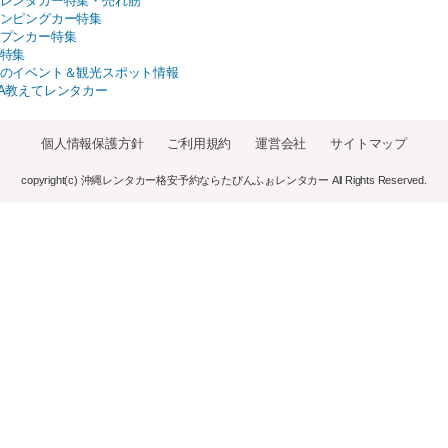
レンタカー特集・売れ筋
ンピングカー特集
プンカー特集
特集
のイベント＆観光スポット情報
A教えてレンタカー
個人情報保護方針
ご利用規約
運営会社
サイトマップ
copyright(c) 沖縄レンタカー格安予約ならたびんふぉレンタカー All Rights Reserved.