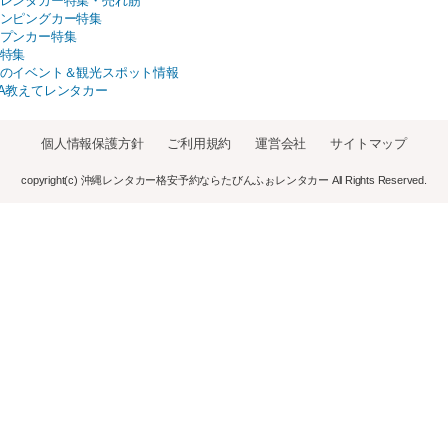
レンタカー特集・売れ筋
ンピングカー特集
プンカー特集
特集
のイベント＆観光スポット情報
A教えてレンタカー
個人情報保護方針
ご利用規約
運営会社
サイトマップ
copyright(c) 沖縄レンタカー格安予約ならたびんふぉレンタカー All Rights Reserved.