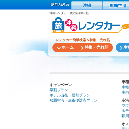
沖縄レンタカー最安値確約比較
レンタカー簡単検索＆特集・売れ筋
ホーム
特集・売れ筋
車
車種
キャンペーン
車種
早割プラン
車両
ホテル出発・返却プラン
那覇空港・深夜便対応プラン
空港
空港
ホテ
駅周
オス