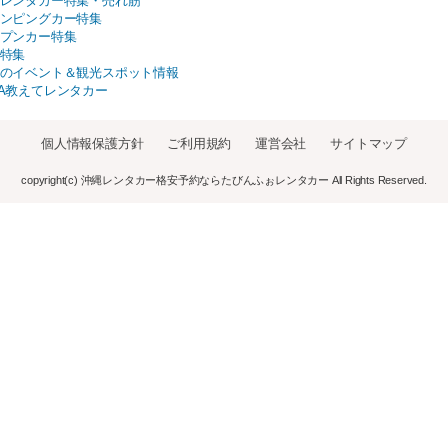
レンタカー特集・売れ筋
ンピングカー特集
プンカー特集
特集
のイベント＆観光スポット情報
A教えてレンタカー
個人情報保護方針
ご利用規約
運営会社
サイトマップ
copyright(c) 沖縄レンタカー格安予約ならたびんふぉレンタカー All Rights Reserved.