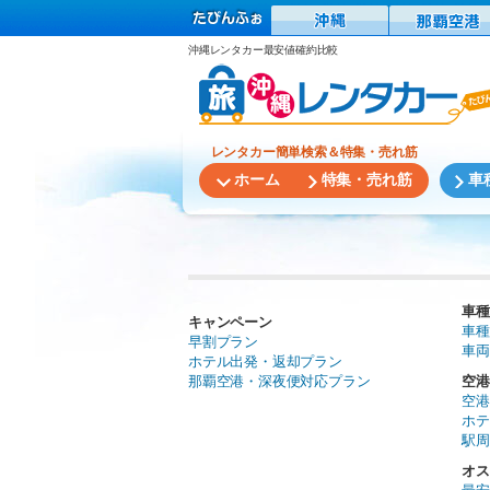
沖縄レンタカー最安値確約比較
レンタカー簡単検索＆特集・売れ筋
ホーム
特集・売れ筋
車
車種
キャンペーン
車種
早割プラン
車両
ホテル出発・返却プラン
那覇空港・深夜便対応プラン
空港
空港
ホテ
駅周
オス