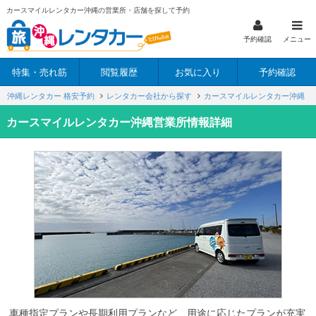
カースマイルレンタカー沖縄の営業所・店舗を探して予約
予約確認
メニュー
特集・売れ筋
閲覧履歴
お気に入り
予約確認
沖縄レンタカー 格安予約
レンタカー会社から探す
カースマイルレンタカー沖縄
カースマイルレンタカー沖縄営業所情報詳細
車種指定プランや長期利用プランなど、用途に応じたプランが充実