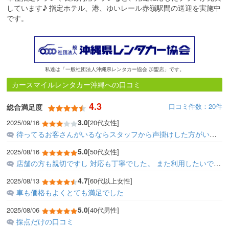
しています♪ 指定ホテル、港、ゆいレール赤嶺駅間の送迎を実施中
です。
私達は「一般社団法人沖縄県レンタカー協会 加盟店」です。
カースマイルレンタカー沖縄への口コミ
4.3
口コミ件数：20件
総合満足度
3.0
2025/09/16
[20代女性]
待ってるお客さんがいるならスタッフから声掛けした方がいいと思います。スタッフがオフィス内に居て声掛けとかどうしたらいいのか分からず予約時間遅れて出発遅れました
5.0
2025/08/16
[50代女性]
店舗の方も親切ですし 対応も丁寧でした。 また利用したいです。
4.7
2025/08/13
[60代以上女性]
車も価格もよくとても満足でした
5.0
2025/08/06
[40代男性]
採点だけの口コミ