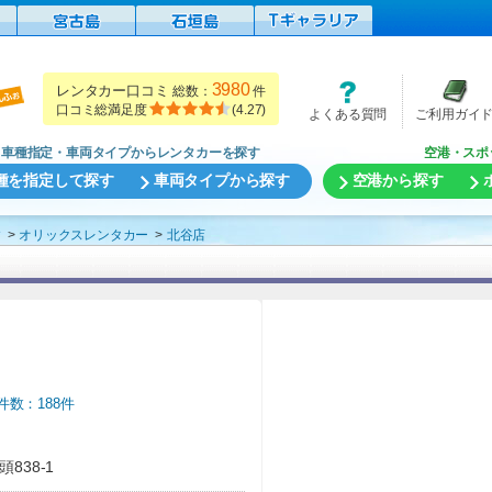
3980
レンタカー口コミ
総数：
件
口コミ総満足度
(
4.27
)
よくある質問
ご利用ガイ
車種指定・車両タイプからレンタカーを探す
空港・スポ
種を指定して探す
車両タイプから探す
空港から探す
す
オリックスレンタカー
北谷店
件数：188件
838-1