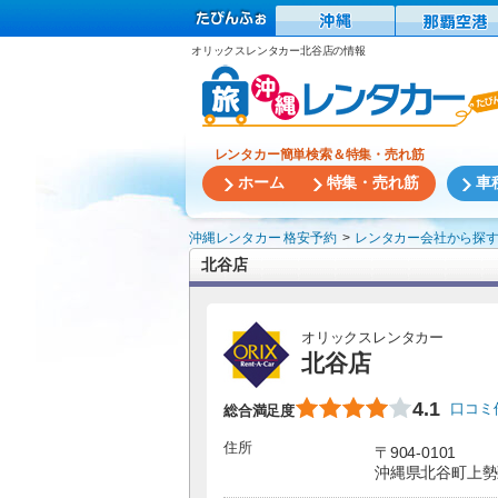
オリックスレンタカー北谷店の情報
レンタカー簡単検索＆特集・売れ筋
ホーム
特集・売れ筋
車
沖縄レンタカー 格安予約
レンタカー会社から探
北谷店
オリックスレンタカー
北谷店
4.1
口コミ
総合満足度
住所
〒904-0101
沖縄県北谷町上勢頭