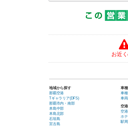
お近く
地域から探す
車種
那覇空港
車種
Tギャラリア(DFS)
車両
那覇市内・南部
空港
本島中部
空港
本島北部
ホテ
石垣島
駅周
宮古島