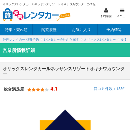
オリックスレンタカールネッサンスリゾートオキナワカウンターの情報
予約確認
メニュー
特集・売れ筋
閲覧履歴
お気に入り
予約確認
沖縄レンタカー 格安予約
レンタカー会社から探す
オリックスレンタカー
ルネ
営業所情報詳細
オリックスレンタカールネッサンスリゾートオキナワカウンタ
ー
4.1
口コミ件数：188件
総合満足度