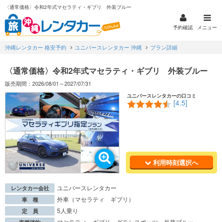
〈通常価格〉令和2年式マセラティ・ギブリ 外装ブルー
予約確認
メニュー
沖縄レンタカー 格安予約
ユニバースレンタカー 沖縄
プラン詳細
〈通常価格〉令和2年式マセラティ・ギブリ 外装ブルー
販売期間：2026/08/01～2027/07/31
ユニバースレンタカーの口コミ
[4.5]
利用時刻選択へ
ユニバースレンタカー
レンタカー会社
外車（マセラティ ギブリ）
車 種
5人乗り
定 員
マセラティ ギブリ グランスポーツ 外装ブルー