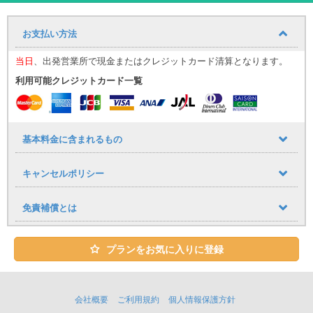
ユニバースレンタカーが送り出す渾身の１台です。
沖縄で品質・年式までも含めた本当の高級車をお探しの方、沖縄旅
お支払い方法
行を記念にしたい方におすすめのお車です。
当日
、出発営業所で現金またはクレジットカード清算となります。
ユニバースレンタカーの高品質なお車・サービスでストレスフリー
利用可能クレジットカード一覧
で快適な旅を♪
心のこもったおもてなしで、お客様をお迎えいたします。
☆ユニバースレンタカーをご利用のお客様へ嬉しいサービス
・ ETC車載器、カーナビ、全車標準装備！
基本料金に含まれるもの
・ タクシー送迎サービス
キャンセルポリシー
那覇空港到着しましたら出口１番を出てタクシーで店舗までお越し
下さい。
免責補償とは
空港から店舗までの直送のみ料金をお支払致します。
※領収書の提出が必要となります。
レンタカーご予約１台につきタクシー１台分返金（５名様以上の場
プランをお気に入りに登録
合はジャンボタクシーをご利用ください。）
※タクシー複数台でご来店の場合、２台目以降のタクシー代はご返金
致しかねます。
※那覇空港にはジャンボタクシー乗り場がございます。当日ジャンボ
会社概要
ご利用規約
個人情報保護方針
タクシーに空車がない場合は店舗までご連絡ください。