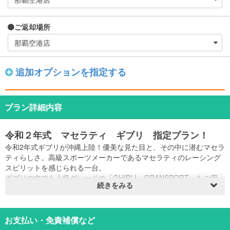
ご返却場所
追加オプションを指定する
プラン詳細内容
令和２年式 マセラティ ギブリ 指定プラン！
令和2年式ギブリが沖縄上陸！優美な見た目と、その中に潜むマセラ
ティらしさ。高級スポーツメーカーであるマセラティのレーシング
スピリットを感じられる一台。
ギブリの中でも上級グレードの「GHIBLI GRANSPORT」をご用
続きをみる
意。
ボディーカラーのブルー・エモツィオーネは、沖縄の美しい海との
相性抜群！！
電動サンルーフで沖縄の風を取り込みながら、あなたのバカンスを
お支払い・免責補償など
最高の物にしてみてはいかがでしょうか？