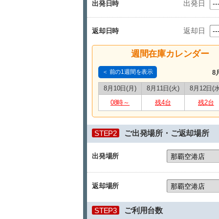
出発日
出発日時
返却日
返却日時
週間在庫カレンダー
＜ 前の1週間を表示
8
8月10日(月)
8月11日(火)
8月12日(水
08時～
残4台
残2台
STEP2
ご出発場所・ご返却場所
出発場所
返却場所
STEP3
ご利用台数