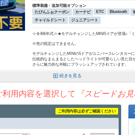
標準装備・追加可能オプション
ETC
Bluetooth
たびんふぉクーポン
カーナビ
チャイルドシート
ジュニアシート
☆令和6年式☆★モデルチェンジしたMINI5ドアが登場♪
※色の指定はできません。
モデルチェンジしたMINIの5ドアがユニバースレンタカー
伝統的なまんまるとしたヘッドライトや可愛らしい見た目
さらに魅力的な外観にブラッシュアップされています。
インテリアもカントリーマンで話題になったセンターの大
続きを
エクステリアデザインとリンクしていてとてもオシャレ♪
ナビやメーター、エアコンなど必要な情報はすべてこのモ
ご利用内容を選択して
『スピードお見
アニメーションもこだわった内容になっているので見ていて
コンパクトなボディで輸入車の中で断トツの取り回し性能
輸入車に抵抗がある方でもすぐに慣れていただけると思い
ご利用内容は必ずご確認ください
先進装備満載のおしゃれカー！ぜひご体感ください！
※18時以降の便で到着されるお客様はご利用をお断りさせ