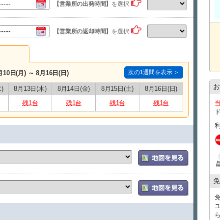
【営業所の出発時間】
を選択
ユニバースレンタカーの高品質な車・サービスでストレス
心のこもったおもてなしで、お客様をお迎え致します。
【営業所の返却時間】
を選択
★ユニバースレンタカーをご利用のお客様への嬉しいサー
・ETC、カーナビ、全車標準装備！
・タクシー送迎サービス
那覇空港到着しましたら出口１番を出てタクシーで店舗ま
次の1週間を表示 ＞
月10日(月) ～ 8月16日(日)
空港から店舗までの直送のみ料金をお支払致します。
※領収書の提出が必要となります。
お
)
8月13日(木)
8月14日(金)
8月15日(土)
8月16日(日)
レンタカーご予約１台につきタクシー１台分返金（５名様
残1台
さい。）
残1台
残1台
残1台
※タクシー複数台でご来店の場合、２台目以降のタクシー
※那覇空港にはジャンボタクシー乗り場がございます。当
までご連絡ください。
お帰りの際は当店送迎車両にて送迎させていただいており
お帰りの際の送迎は、18時半までのご返却で那覇空港もし
飛行機の２時間前を目安にご返却をお願いいたします。
※返却時間に他のお客様が複数いらっしゃる場合は多少待
免
※送迎を希望されるお客様は18時半までにご返却ください
ます。