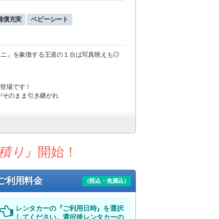
補償充実
ベビーシート
「ミニ」を象徴する王道の１台は写真映えも◎
に登場です！
がそのまま引き継がれ
きな丸形ディスプレイが
ニターに映し出され、
積り』
開始！
飽きませんよ♪
！
ます！
ご利用料金
（税込・免責込）
レンタカーの『ご利用日時』を選択
ていただく場合がございます。
してください。選択後レンタカーの