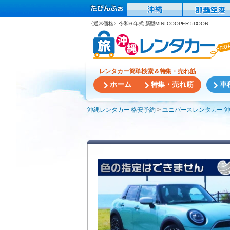
〈通常価格〉令和６年式 新型MINI COOPER 5DOOR
レンタカー簡単検索＆特集・売れ筋
ホーム
特集・売れ筋
車
沖縄レンタカー 格安予約
ユニバースレンタカー 