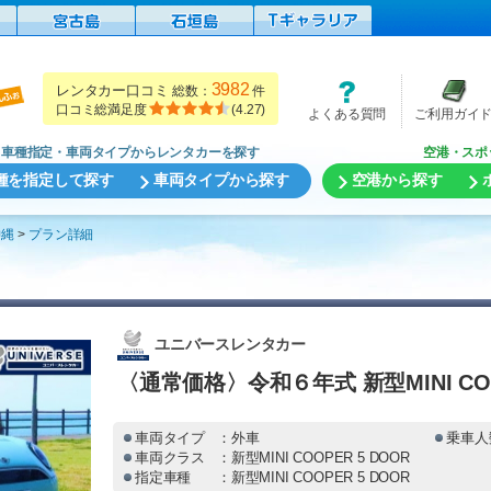
3982
レンタカー口コミ
総数：
件
口コミ総満足度
(
4.27
)
よくある質問
ご利用ガイ
車種指定・車両タイプからレンタカーを探す
空港・スポ
種を指定して探す
車両タイプから探す
空港から探す
沖縄
プラン詳細
ユニバースレンタカー
〈通常価格〉令和６年式 新型MINI COO
車両タイプ
：外車
乗車人
車両クラス
：新型MINI COOPER 5 DOOR
指定車種
：新型MINI COOPER 5 DOOR