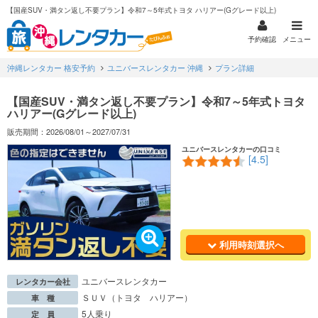
【国産SUV・満タン返し不要プラン】令和7～5年式トヨタ ハリアー(Gグレード以上)
予約確認
メニュー
沖縄レンタカー 格安予約
ユニバースレンタカー 沖縄
プラン詳細
【国産SUV・満タン返し不要プラン】令和7～5年式トヨタ
ハリアー(Gグレード以上)
販売期間：2026/08/01～2027/07/31
ユニバースレンタカーの口コミ
[4.5]
利用時刻選択へ
ユニバースレンタカー
レンタカー会社
ＳＵＶ（トヨタ ハリアー）
車 種
5人乗り
定 員