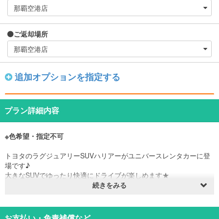
ご返却場所
追加オプションを指定する
プラン詳細内容
※色希望・指定不可
トヨタのラグジュアリーSUVハリアーがユニバースレンタカーに登
場です♪
大きなSUVでゆったり快適にドライブが楽しめます★
ご家族での旅行にもピッタリな1台です！
続きをみる
ユニバースレンタカーの高品質な車・サービスでストレスフリーで
快適な旅を♪
お支払い・免責補償など