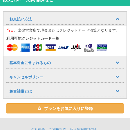
心のこもったおもてなしで、お客様をお迎え致します。
★ユニバースレンタカーをご利用のお客様への嬉しいサービス
お支払い方法
・ETC、カーナビ、全車標準装備！
・タクシー送迎サービス
当日
、出発営業所で現金またはクレジットカード清算となります。
利用可能クレジットカード一覧
那覇空港到着しましたら出口１番を出てタクシーで店舗までお越し
下さい。
空港から店舗までの直送のみ料金をお支払致します。
※領収書の提出が必要となります。
基本料金に含まれるもの
レンタカーご予約１台につきタクシー１台分返金（５名様以上の場
合はジャンボタクシーをご利用ください。）
キャンセルポリシー
※タクシー複数台でご来店の場合、２台目以降のタクシー代はご返金
致しかねます。
※那覇空港にはジャンボタクシー乗り場がございます。当日ジャンボ
免責補償とは
タクシーに空車がない場合は店舗までご連絡ください。
お帰りの際は当店送迎車両にて送迎させていただいております。
プランをお気に入りに登録
お帰りの際の送迎は、18時半までのご返却で那覇空港もしくは赤嶺
駅となります。
飛行機の２時間前を目安にご返却をお願いいたします。
会社概要
ご利用規約
個人情報保護方針