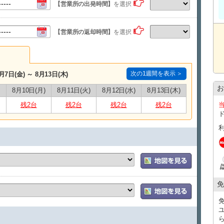
【営業所の出発時間】
を選択
※領収書の提出が必要となります。
レンタカーご予約１台につきタクシー１台分返金（５名様
さい。）
【営業所の返却時間】
を選択
※タクシー複数台でご来店の場合、２台目以降のタクシー
※那覇空港にはジャンボタクシー乗り場がございます。当
までご連絡ください。
お帰りの際は当店送迎車両にて送迎させていただいており
次の1週間を表示 ＞
月7日(金) ～ 8月13日(木)
お帰りの際の送迎は、18時半までのご返却で那覇空港もし
飛行機の２時間前を目安にご返却をお願いいたします。
お
8月10日(月)
8月11日(火)
8月12日(水)
8月13日(木)
※返却時間に他のお客様が複数いらっしゃる場合は多少待
※送迎を希望されるお客様は18時半までにご返却ください
残2台
残2台
残2台
残2台
ます。
免