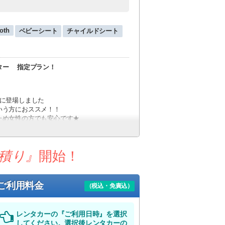
oth
ベビーシート
チャイルドシート
ター
指定プラン！
に登場しました
いう方におススメ！！
ため女性の方でも安心です★
す♪
イブを楽しんでください！
積り』
開始！
フリーで快適な旅を♪
ビス
ご利用料金
（税込・免責込）
でお越し下さい。
レンタカーの『ご利用日時』を選択
してください。選択後レンタカーの