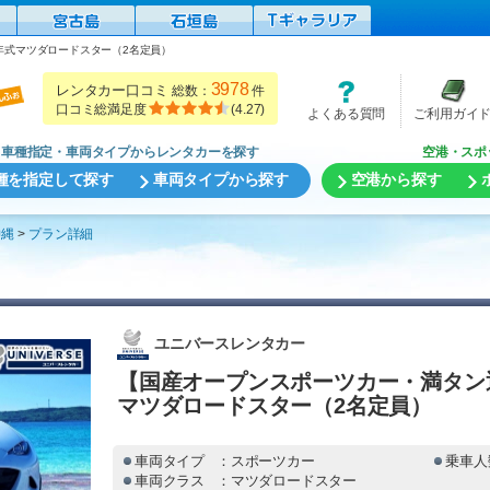
年式マツダロードスター（2名定員）
3978
レンタカー口コミ
総数：
件
口コミ総満足度
(
4.27
)
よくある質問
ご利用ガイ
車種指定・車両タイプからレンタカーを探す
空港・スポ
種を指定して探す
車両タイプから探す
空港から探す
沖縄
プラン詳細
ユニバースレンタカー
【国産オープンスポーツカー・満タン
マツダロードスター（2名定員）
車両タイプ
：スポーツカー
乗車人
車両クラス
：マツダロードスター