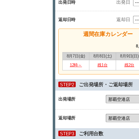
出発日
出発日時
返却日
返却日時
週間在庫カレンダー
8
8月7日(金)
8月8日(土)
8月9日(日)
12時～
残1台
残2台
STEP2
ご出発場所・ご返却場所
出発場所
返却場所
STEP3
ご利用台数