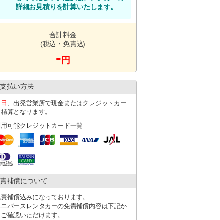
詳細お見積りを計算いたします。
以上の場合はジャンボタクシーをご利用くだ
代はご返金致しかねます。
合計料金
日ジャンボタクシーに空車がない場合は店舗
(税込・免責込)
-
円
ます。
くは赤嶺駅となります。
支払い方法
ち時間が発生する可能性がございます。
。18時半以降に返却の場合は送迎不可となり
当日
、出発営業所で現金またはクレジットカー
ド精算となります。
利用可能クレジットカード一覧
責補償について
免責補償込みになっております。
ユニバースレンタカーの免責補償内容は下記か
らご確認いただけます。