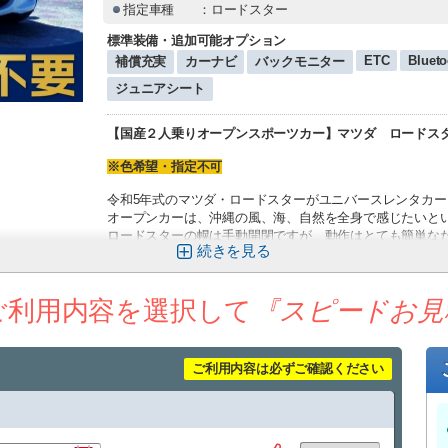
指定車種
：ロードスター
標準装備・追加可能オプション
ETC
Blueto
補償充実
カーナビ
バックモニター
ジュニアシート
【国産２人乗りオープンスポーツカー】マツダ ロードス
※色希望・指定不可
令和5年式のマツダ・ロードスターがユニバースレンタカー
オープンカーは、沖縄の風、海、自然を全身で感じたいと
ロードスターの幌は手動開閉ですが、動作はとても簡単な
続きを
オープンカーに乗ったことが無くて不安な方にもおすすめで
見た目も走りもカッコいいオープンカーで、ぜひ沖縄ドラ
ご利用内容を選択して
『スピードお見
ユニバースレンタカーの高品質な車・サービスでストレス
心のこもったおもてなしで、お客様をお迎え致します。
★ユニバースレンタカーをご利用のお客様への嬉しいサー
ご利用内容は必ずご確認ください
・ETC、カーナビ、全車標準装備！
・タクシー送迎サービス
那覇空港到着しましたら出口１番を出てタクシーで店舗ま
空港から店舗までの直送のみ料金をお支払致します。