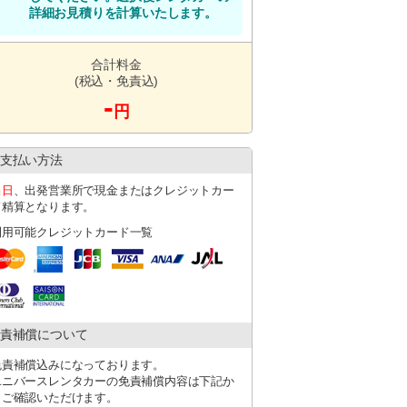
代はご返金致しかねます。
詳細お見積りを計算いたします。
日ジャンボタクシーに空車がない場合は店舗
ます。
合計料金
くは赤嶺駅となります。
(税込・免責込)
-
円
ち時間が発生する可能性がございます。
。18時半以降に返却の場合は送迎不可となり
支払い方法
当日
、出発営業所で現金またはクレジットカー
ド精算となります。
利用可能クレジットカード一覧
責補償について
免責補償込みになっております。
ユニバースレンタカーの免責補償内容は下記か
らご確認いただけます。