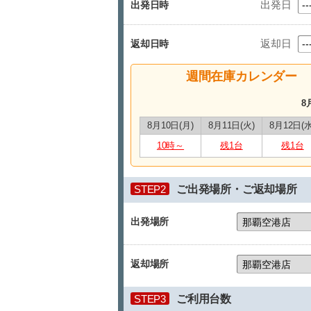
出発日
出発日時
返却日
返却日時
週間在庫カレンダー
8
8月10日(月)
8月11日(火)
8月12日(水
10時～
残1台
残1台
STEP2
ご出発場所・ご返却場所
出発場所
返却場所
STEP3
ご利用台数