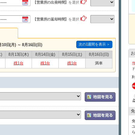
※タクシー複数台でご来店の場合、２台目以降のタクシー
【営業所の出発時間】
を選択
※那覇空港にはジャンボタクシー乗り場がございます。当
までご連絡ください。
【営業所の返却時間】
を選択
お帰りの際は当店送迎車両にて送迎させていただいており
お帰りの際の送迎は、18時半までのご返却で那覇空港もし
飛行機の２時間前を目安にご返却をお願いいたします。
※返却時間に他のお客様が複数いらっしゃる場合は多少待
※送迎を希望されるお客様は18時半までにご返却ください
次の1週間を表示 ＞
月10日(月) ～ 8月16日(日)
ます。
お
)
8月13日(木)
8月14日(金)
8月15日(土)
8月16日(日)
残1台
残1台
残1台
満車
免