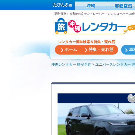
〈通常価格〉令和5年式 ランドローバー・レンジローバースポ
レンタカー簡単検索＆特集・売れ筋
ホーム
特集・売れ筋
車
沖縄レンタカー 格安予約
ユニバースレンタカー 