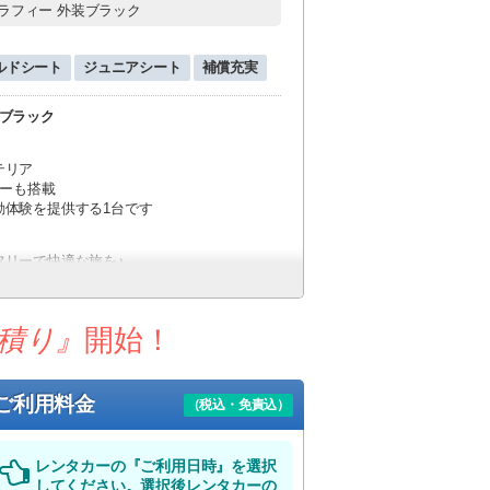
ラフィー 外装ブラック
ルドシート
ジュニアシート
補償充実
ブラック
テリア
ジーも搭載
動体験を提供する1台です
フリーで快適な旅を♪
ビス
積り』
開始！
でお越し下さい。
ご利用料金
（税込・免責込）
以上の場合はジャンボタクシーをご利用くだ
レンタカーの『ご利用日時』を選択
してください。選択後レンタカーの