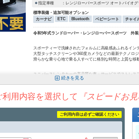
指定車種
：レンジローバースポーツ オートバイオグ
標準装備・追加可能オプション
ETC
Bluetooth
カーナビ
ベビーシート
チャイ
令和5年式ランドローバー・レンジローバースポーツ 外装
スポーティーで洗練されたフォルムに高級感あふれるイン
大型タッチスクリーンや360度カメラなどの最新テクノロ
滑らかな乗り心地で乗る人すべてに格別な時間と上質な移
ユニバースレンタカーの高品質な車・サービスでストレス
続きを
心のこもったおもてなしで、お客様をお迎え致します。
★ユニバースレンタカーをご利用のお客様への嬉しいサー
ご利用内容を選択して
『スピードお見
・ETC、カーナビ、全車標準装備！
・タクシー送迎サービス
那覇空港到着しましたら出口１番を出てタクシーで店舗ま
ご利用内容は必ずご確認ください
空港から店舗までの直送のみ料金をお支払致します。
※領収書の提出が必要となります。
レンタカーご予約１台につきタクシー１台分返金（５名様
さい。）