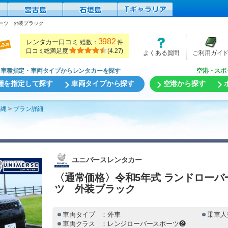
ーツ 外装ブラック
3982
レンタカー口コミ
総数：
件
口コミ総満足度
(
4.27
)
よくある質問
ご利用ガイ
車種指定・車両タイプからレンタカーを探す
空港・スポ
種を指定して探す
車両タイプから探す
空港から探す
沖縄
プラン詳細
ユニバースレンタカー
〈通常価格〉令和5年式 ランドロー
ツ 外装ブラック
車両タイプ
：外車
乗車人
車両クラス
：レンジローバースポーツ❷