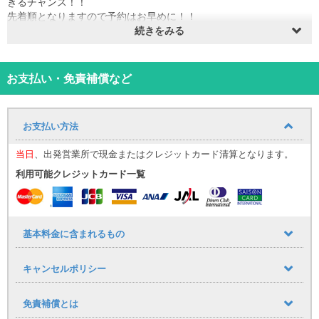
きるチャンス！！
先着順となりますので予約はお早めに！！
※予約枠が埋まり次第販売終了となります。
続きをみる
※セールは予告なく終了する場合がございます。
販売期間：2026年8月3日～2027年3月31日
令和7年式 アルファード エグゼクティブラウンジ（ホワイト） 白
お支払い・免責補償など
革
― 移動を、ひとつ上の“特別な体験”へ。
アルファードの最上級グレード「エグゼクティブラウンジ」を、レ
お支払い方法
ンタカーで気軽にご体感いただけます。
ただの移動手段ではなく、乗り込んだ瞬間に外の喧騒をふっと忘れ
当日
、出発営業所で現金またはクレジットカード清算となります。
させる静けさと、深みある質感に包まれる“プライベートサンクチュ
アリ”へ。
利用可能クレジットカード一覧
後席には、上質な革に包まれたエグゼクティブシートをゆったり配
置。
シートヒーター＆ベンチレーション、電動オットマン、独立コンソ
ールなど、贅沢を知る大人が求める快適機能を余すことなく搭載。
基本料金に含まれるもの
指先ひとつで姿勢を整え、まるでファーストクラスに乗っているか
のような深いリラクゼーションが広がります。
キャンセルポリシー
静粛性も極めて高く、エンジン音や走行音をほとんど感じさせな
い“静寂の快適性”を実現。
フロントからリヤまで丁寧に磨き上げられた質感は、まさに“移動す
免責補償とは
るラグジュアリースイート”。