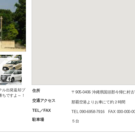
テル出発返却プ
住所
〒905-0406 沖縄県国頭郡今帰仁村古宇
勝ちですよ～！
交通アクセス
那覇空港よりお車にて約２時間
TEL／FAX
TEL 090-6958-7916 FAX 000-000-0
駐車場
５台