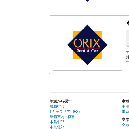
〒
営
地域から探す
車種
那覇空港
車種
Tギャラリア(DFS)
車両
那覇市内・南部
空港
本島中部
空港
本島北部