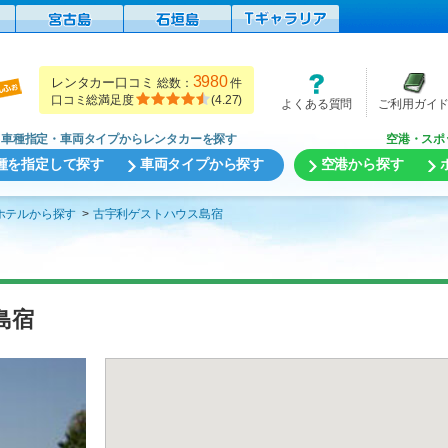
3980
レンタカー口コミ
総数：
件
口コミ総満足度
(
4.27
)
よくある質問
ご利用ガイ
車種指定・車両タイプからレンタカーを探す
空港・スポ
種を指定して探す
車両タイプから探す
空港から探す
ホテルから探す
古宇利ゲストハウス島宿
島宿