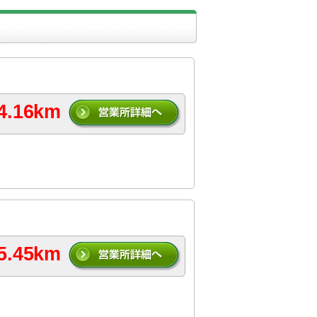
4.16km
5.45km