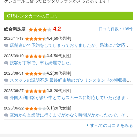
ケジュールに合ったピッタリプランがきっとあります！
OTSレンタカーへの口コミ
4.2
口コミ件数：105件
総合満足度
4.4
2025/11/13
[50代男性]
店舗違いで予約をしてしまっておりましたが、迅速にご対応いただき本当に助かりました。
4.4
2025/09/10
[50代女性]
接客が丁寧で、車も綺麗でした。
4.2
2025/08/31
[30代男性]
スタッフの説明不足 最終経由地のガソリンスタンドの領収書のの提示が必要であれば、事前に説明すべき。 たまたま領収書を保管していたが、万が一紛失していれば、隣にあるぼっ...
4.8
2025/06/27
[20代男性]
外国人利用客が多い中とてもスムーズに対応していただきました。 車の方も綺麗で次回もぜひ利用したいです。
3.1
2025/06/22
[20代女性]
空港から営業所に行くまでがかなり時間がかかったので、その旨をどこかに記載していただきたかったです。 ブレーキの踏みが半分くらい押さないと効きがよくないのが少し怖かった...
すべての口コミをみる