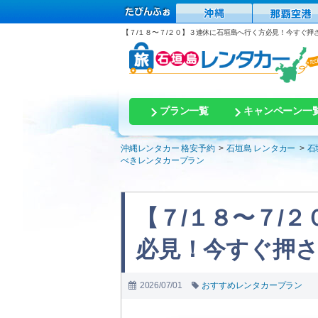
【７/１８〜７/２０】３連休に石垣島へ行く方必見！今すぐ
プラン一覧
キャンペーン一
沖縄レンタカー 格安予約
石垣島 レンタカー
石
べきレンタカープラン
【７/１８〜７/
必見！今すぐ押
2026/07/01
おすすめレンタカープラン