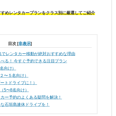
すすめレンタカープランをクラス別に厳選してご紹介
目次
[
非表示
]
島でレンタカー移動が絶対おすすめな理由
べる！ 今すぐ予約できる注目プラン
名向け）
２〜５名向け）
ゾートドライブに！）
（5〜8名向け）
タカー予約のよくある疑問を解決！
ーな石垣島連休ドライブを！