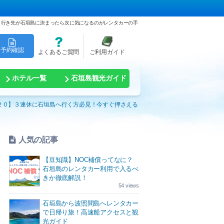
行き先が石垣島に決まったら次に気になるのがレンタカーの手
予約確認
よくあるご質問
ご利用ガイド
ホテル一覧
石垣島観光ガイド
/２０】３連休に石垣島へ行く方必見！今すぐ押さえる
人気の記事
【豆知識】NOC補償ってなに？
石垣島のレンタカー利用で入るべ
きか徹底解説！
54 views
石垣島から波照間島へレンタカー
で日帰り旅！高速船アクセスと観
光ガイド