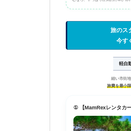
旅のス
今す
軽自
細い市街
旅費を最小
① 【MamRexレンタ