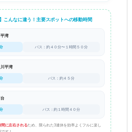
バス】こんなに違う！主要スポットへの移動時間
川平湾
分
バス：約４０分〜１時間５０分
 川平湾
分
バス：約４５分
灯台
分
バス：約１時間４０分
時間に左右される
ため、限られた3連休を効率よくフルに楽し
利です！