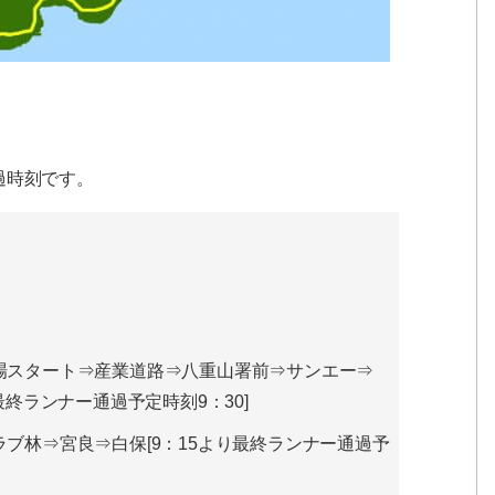
過時刻です。
場スタート⇒産業道路⇒八重山署前⇒サンエー⇒
最終ランナー通過予定時刻9：30]
ブ林⇒宮良⇒白保[9：15より最終ランナー通過予