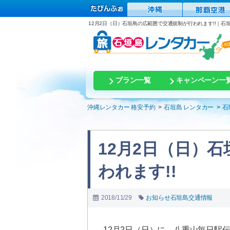
12月2日（日）石垣島の広範囲で交通規制が行われます!!｜石
プラン一覧
キャンペーン一
沖縄レンタカー 格安予約
石垣島 レンタカー
石
12月2日（日）
われます!!
2018/11/29
お知らせ
石垣島交通情報
12月2日（日）に、八重山毎日駅