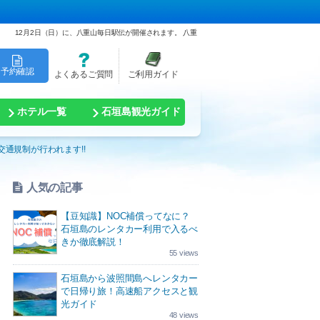
12月2日（日）に、八重山毎日駅伝が開催されます。 八重
予約確認
よくあるご質問
ご利用ガイド
ホテル一覧
石垣島観光ガイド
交通規制が行われます!!
人気の記事
【豆知識】NOC補償ってなに？
石垣島のレンタカー利用で入るべ
きか徹底解説！
55 views
石垣島から波照間島へレンタカー
で日帰り旅！高速船アクセスと観
光ガイド
48 views