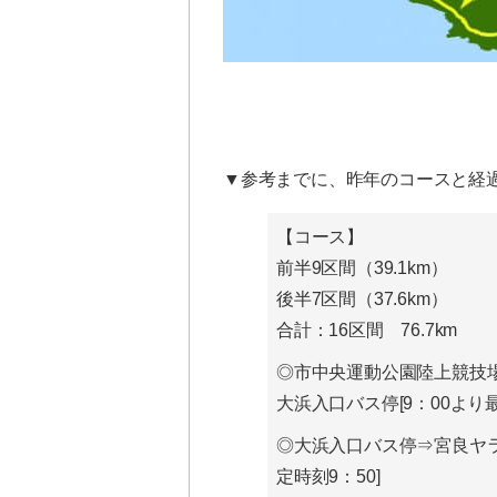
▼参考までに、昨年のコースと経
【コース】
前半9区間（39.1km）
後半7区間（37.6km）
合計：16区間 76.7km
◎市中央運動公園陸上競技
大浜入口バス停[9：00より
◎大浜入口バス停⇒宮良ヤラ
定時刻9：50]