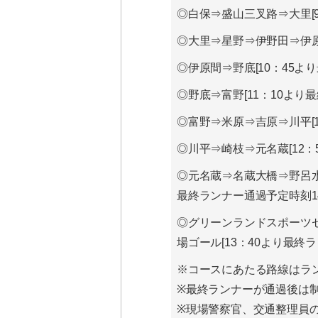
◎白保⇒盛山三叉路⇒大里[9
◎大里⇒星野⇒伊野田⇒伊原間
◎伊原間⇒野底[10：45よ
◎野底⇒富野[11：10より
◎富野⇒米原⇒吉原⇒川平[1
◎川平⇒崎枝⇒元名蔵[12：
◎元名蔵⇒名蔵大橋⇒野呂水
最終ランナー通過予定時刻14
◎グリーンランドスポーツ
場ゴール[13：40より最終ラ
※コースにあたる路線はラ
※最終ランナーが通過後は
※現場警察官、交通整理員