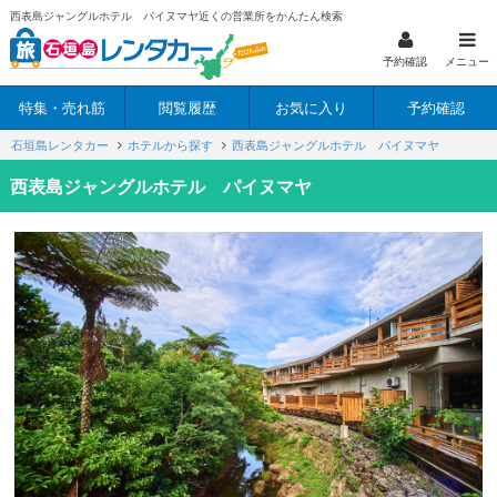
西表島ジャングルホテル パイヌマヤ近くの営業所をかんたん検索
予約確認
メニュー
特集・売れ筋
閲覧履歴
お気に入り
予約確認
石垣島レンタカー
ホテルから探す
西表島ジャングルホテル パイヌマヤ
西表島ジャングルホテル パイヌマヤ