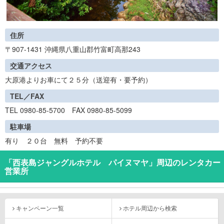
住所
〒907-1431 沖縄県八重山郡竹富町高那243
交通アクセス
大原港よりお車にて２５分（送迎有・要予約）
TEL／FAX
TEL 0980-85-5700 FAX 0980-85-5099
駐車場
有り ２０台 無料 予約不要
「西表島ジャングルホテル パイヌマヤ」周辺のレンタカー
営業所
キャンペーン一覧
ホテル周辺から検索