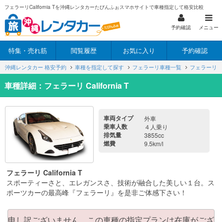
フェラーリCalifornia Tを沖縄レンタカーたびんふぉスマホサイトで車種指定して格安比較
予約確認
メニュー
特集・売れ筋
閲覧履歴
お気に入り
予約確認
沖縄レンタカー 格安予約
車種を指定して探す
フェラーリ車種一覧
フェラーリCalif
車種詳細：フェラーリ California T
車両タイプ
外車
乗車人数
４人乗り
排気量
3855cc
燃費
9.5km/l
フェラーリ California T
スポーティーさと、エレガンスさ、技術が融合した美しい１台。ス
ポーツカーの最高峰『フェラーリ』を是非ご体感下さい！
申し訳ございません。この車種の指定プランは在庫がござ